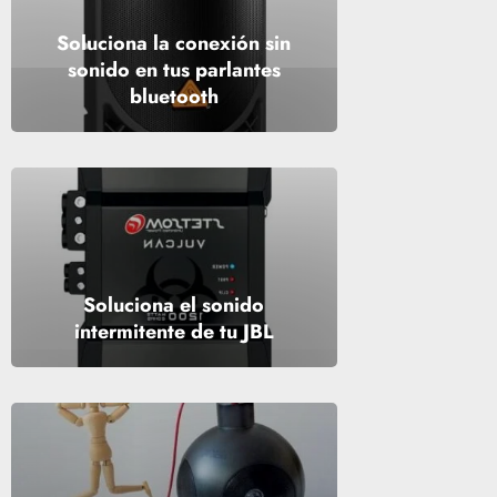
Soluciona la conexión sin
sonido en tus parlantes
bluetooth
Soluciona el sonido
intermitente de tu JBL