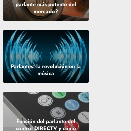
parlante más potente del
mercado?
Parlantes: la revolución en la
música
Función del parlante del
control DIRECTV y cómo