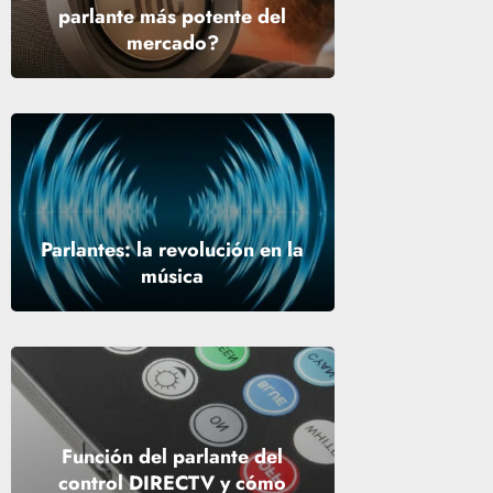
parlante más potente del
mercado?
Parlantes: la revolución en la
música
Función del parlante del
control DIRECTV y cómo