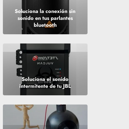
Soluciona la conexión sin
sonido en tus parlantes
bluetooth
Soluciona el sonido
intermitente de tu JBL