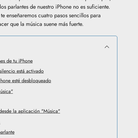
los parlantes de nuestro iPhone no es suficiente.
o te enseñaremos cuatro pasos sencillos para
acer que la música suene más fuerte.
nes de tu iPhone
silencio está activado
iPhone esté desbloqueado
Música"
desde la aplicación "Música"
o
arlante