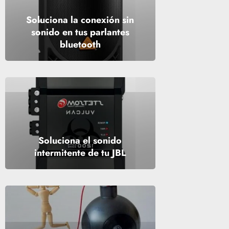
Soluciona la conexión sin
sonido en tus parlantes
bluetooth
Soluciona el sonido
intermitente de tu JBL