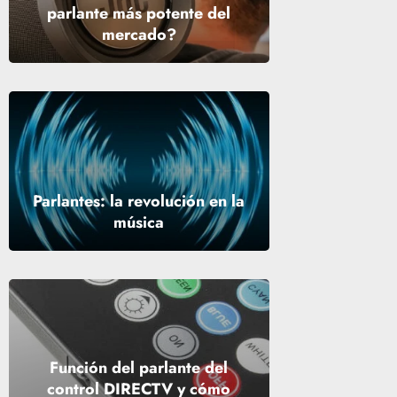
parlante más potente del
mercado?
Parlantes: la revolución en la
música
Función del parlante del
control DIRECTV y cómo